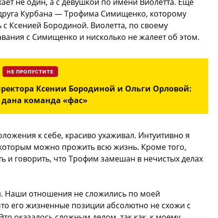
хает не один, а с девушкой по имени Виолетта. Еще
 друга Курбана — Трофима Симищенко, которому
с Ксенией Бородиной. Виолетта, по своему
вания с Симищенко и нисколько не жалеет об этом.
НЕ ПРОПУСТИТЕ
ректора Ксении Бородиной и Ольги Орловой:
 дана команда «фас»
ложения к себе, красиво ухаживал. Интуитивно я
 с которым можно прожить всю жизнь. Кроме того,
ать и говорить, что Трофим замешан в нечистых делах
л. Наши отношения не сложились по моей
что его жизненные позиции абсолютно не схожи с
Это оказалось сложным делом, так как, к моему