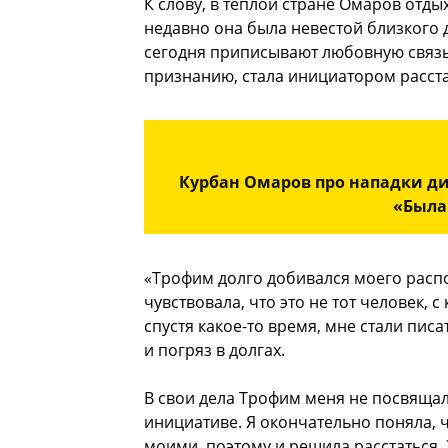
К слову, в теплой стране Омаров отды
недавно она была невестой близкого
сегодня приписывают любовную связь 
признанию, стала инициатором расста
Курбан Омаров про нападки ди
«Была
«Трофим долго добивался моего распо
чувствовала, что это не тот человек,
спустя какое-то время, мне стали пис
и погряз в долгах.
В свои дела Трофим меня не посвяща
инициативе. Я окончательно поняла, 
моими, поэтому и решила расстаться. 