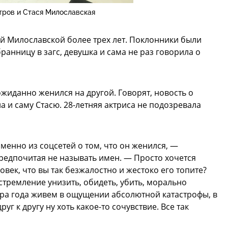
ров и Стася Милославская
ей Милославской более трех лет. Поклонники были
ранницу в загс, девушка и сама не раз говорила о
ожиданно женился на другой. Говорят, новость о
а и саму Стасю. 28-летняя актриса не подозревала
менно из соцсетей о том, что он женился, —
редпочитая не называть имен. — Просто хочется
ловек, что вы так безжалостно и жестоко его топите?
 стремление унизить, обидеть, убить, морально
тора года живем в ощущении абсолютной катастрофы, в
уг к другу ну хоть какое-то сочувствие. Все так