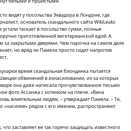
танут белыми и пушистыми.
то видят у посольства Эквадора в Лондоне, где
рналист, основатель скандального сайта WikiLeaks
з устали таскает в посольство сумки, полные
оручно приготовленной вегетарианской едой. А
м за закрытыми дверями. Чем парочка на самом деле
знает, но вряд ли Памела просто сидит напротив
ест.
кухарки время скандальная блондинка пытается
 Швеции обвинений в изнасиловании, из-за которых
январе она даже написала прочувствованное письмо
ое фото Ассанжа с котенком на плече. «Вина
ровь влиятельным людям, – утверждает Памела. – Те,
ово «насилие» рядом с его именем, распространяют
, что заставляет ее так горячо защищать известного