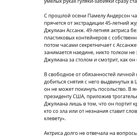
умелых руках гуляки-забияки сразу с
С прошлой осени Памелу Андерсон час
прячется от экстрадиции 45-летний жу
Джулиан Ассанж. 49-летняя актриса бе
пластиковых контейнеров с собственн
потом часами секретничает с Ассанже
занимается наедине, никто толком не 
Джулиана за столом и смотрит, как он 
В свободное от обязанностей личной 
добиться снятия с него выдвинутых в
он не может покинуть посольство. В 
президенту США, приложив трогательн
Джулиана лишь в том, что он портит к
кто со зла или от незнания ставит сл
клевету».
Актриса долго не отвечала на вопросы