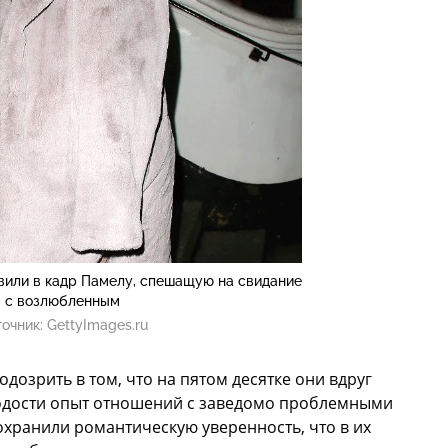
вили в кадр Памелу, спешащую на свидание
с возлюбленным
очник:
GettyImages.ru
дозрить в том, что на пятом десятке они вдруг
одости опыт отношений с заведомо проблемными
хранили романтическую уверенность, что в их