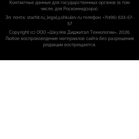
Контактные данные для государственных органов (в том
числе, для Роскомнадзора):
Эл. почта: starhit.ru_legal@shkulev.ru телефон: +7(495) 633-57-
57
Copyright (с) ООО «Шкулёв Диджитал Технологии», 2026.
Любое воспроизведение материалов сайта без разрешения
редакции воспрещается.