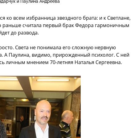
дарчук и Паулина Андреева
я ко всем избранница звездного брата: и к Светлане,
что раньше считала первый брак Федора гармоничным
йдет до развода.
просто. Света не понимала его сложную нервную
. А Паулина, видимо, прирожденный психолог. С ней
ась личным мнением 70-летняя Наталья Сергеевна.