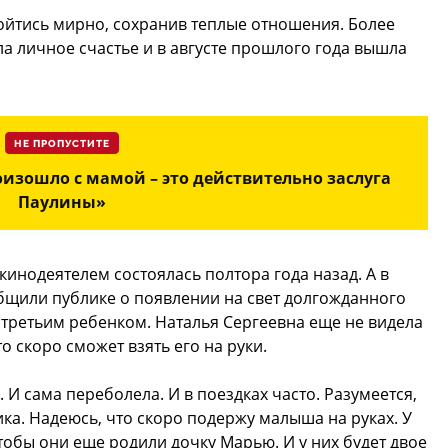
зойтись мирно, сохранив теплые отношения. Более
ла личное счастье и в августе прошлого года вышла
НЕ ПРОПУСТИТЕ
оизошло с мамой – это действительно заслуга
Паулины»
 кинодеятелем состоялась полтора года назад. А в
бщили публике о появлении на свет долгожданного
 третьим ребенком. Наталья Сергеевна еще не видела
о скоро сможет взять его на руки.
 И сама переболела. И в поездках часто. Разумеется,
ка. Надеюсь, что скоро подержу малыша на руках. У
тобы они еще родили дочку Марью. И у них будет двое