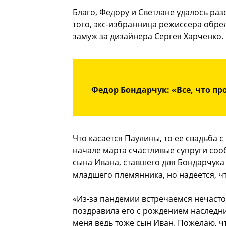
Благо, Федору и Светлане удалось ра
того, экс-избранница режиссера обре
замуж за дизайнера Сергея Харченко.
Федор Бондарчук: «Все, что пр
Что касается Паулины, то ее свадьба с
начале марта счастливые супруги соо
сына Ивана, ставшего для Бондарчука
младшего племянника, но надеется, чт
«Из-за пандемии встречаемся нечасто.
поздравила его с рождением наследни
меня ведь тоже сын Иван. Пожелаю, ч