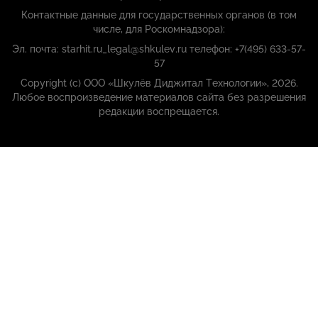
Контактные данные для государственных органов (в том
числе, для Роскомнадзора):
Эл. почта: starhit.ru_legal@shkulev.ru телефон: +7(495) 633-57-
57
Copyright (с) ООО «Шкулёв Диджитал Технологии», 2026.
Любое воспроизведение материалов сайта без разрешения
редакции воспрещается.