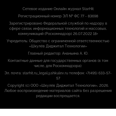
Сетевое издание Онлайн журнал StarHit
Регистрационный номер ЭЛ № ФС 77 - 83698
Зарегистрировано Федеральной службой по надзору в
сфере связи, информационных технологий и массовых,
коммуникаций (Роскомнадзор) 26.07.2022 18+
Учредитель: Общество с ограниченной ответственностью
«Шкулёв Диджитал Технологии»
Главный редактор: Ананьина А. Ю.
Контактные данные для государственных органов (в том
числе, для Роскомнадзора):
Эл. почта: starhit.ru_legal@shkulev.ru телефон: +7(495) 633-57-
57
Copyright (с) ООО «Шкулёв Диджитал Технологии», 2026.
Любое воспроизведение материалов сайта без разрешения
редакции воспрещается.