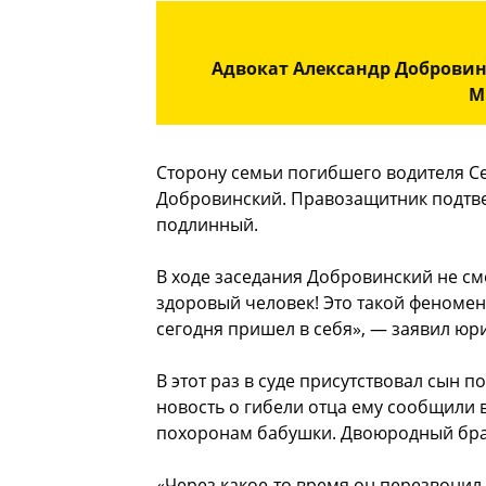
Адвокат Александр Добровинс
М
Сторону семьи погибшего водителя Се
Добровинский. Правозащитник подтвер
подлинный.
В ходе заседания Добровинский не с
здоровый человек! Это такой феномен 
сегодня пришел в себя», — заявил юри
В этот раз в суде присутствовал сын 
новость о гибели отца ему сообщили в
похоронам бабушки. Двоюродный брат
«Через какое-то время он перезвонил 