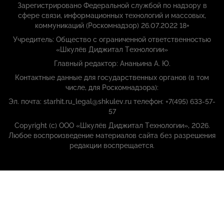
Зарегистрировано Федеральной службой по надзору в
сфере связи, информационных технологий и массовых,
коммуникаций (Роскомнадзор) 26.07.2022 18+
Учредитель: Общество с ограниченной ответственностью
«Шкулёв Диджитал Технологии»
Главный редактор: Ананьина А. Ю.
Контактные данные для государственных органов (в том
числе, для Роскомнадзора):
Эл. почта: starhit.ru_legal@shkulev.ru телефон: +7(495) 633-57-
57
Copyright (с) ООО «Шкулёв Диджитал Технологии», 2026.
Любое воспроизведение материалов сайта без разрешения
редакции воспрещается.