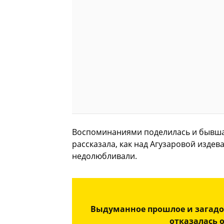
Воспоминаниями поделилась и бывш
рассказала, как над Агузаровой издев
недолюбливали.
Выдуманное прошлое и загадо
отказалась 