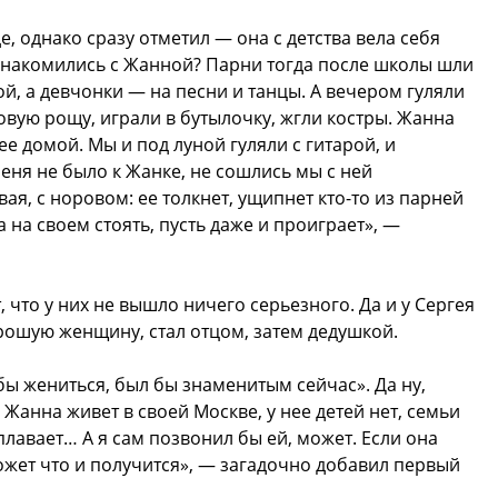
е, однако сразу отметил — она с детства вела себя
ознакомились с Жанной? Парни тогда после школы шли
й, а девчонки — на песни и танцы. А вечером гуляли
овую рощу, играли в бутылочку, жгли костры. Жанна
ее домой. Мы и под луной гуляли с гитарой, и
меня не было к Жанке, не сошлись мы с ней
ая, с норовом: ее толкнет, ущипнет кто-то из парней
а на своем стоять, пусть даже и проиграет», —
 что у них не вышло ничего серьезного. Да и у Сергея
орошую женщину, стал отцом, затем дедушкой.
бы жениться, был бы знаменитым сейчас». Да ну,
. Жанна живет в своей Москве, у нее детей нет, семьи
 плавает… А я сам позвонил бы ей, может. Если она
ожет что и получится», — загадочно добавил первый