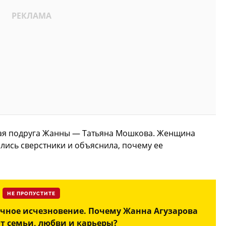
ая подруга Жанны — Татьяна Мошкова. Женщина
ались сверстники и объяснила, почему ее
НЕ ПРОПУСТИТЕ
чное исчезновение. Почему Жанна Агузарова
от семьи, любви и карьеры?