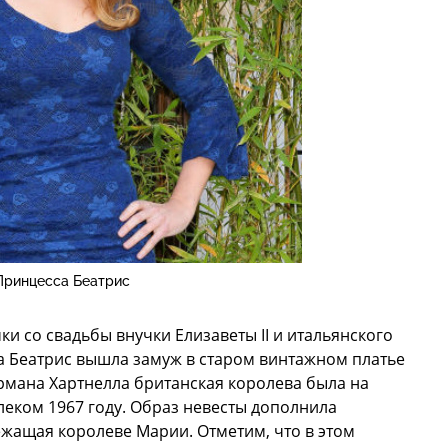
Принцесса Беатрис
 со свадьбы внучки Елизаветы II и итальянского
а Беатрис вышла замуж в старом винтажном платье
рмана Хартнелла британская королева была на
еком 1967 году. Образ невесты дополнила
жащая королеве Марии. Отметим, что в этом