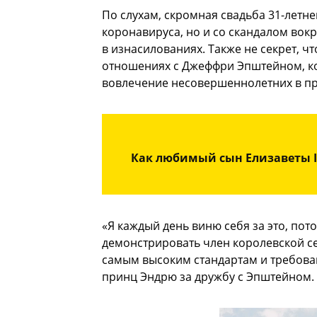
По слухам, скромная свадьба 31-летн
коронавируса, но и со скандалом вокр
в изнасилованиях. Также не секрет, ч
отношениях с Джеффри Эпштейном, ко
вовлечение несовершеннолетних в пр
Как любимый сын Елизаветы I
«Я каждый день виню себя за это, пот
демонстрировать член королевской се
самым высоким стандартам и требова
принц Эндрю за дружбу с Эпштейном.