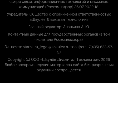
сфере связи, информационных технологий и массовых,
коммуникаций (Роскомнадзор) 26.07.2022 18+
Учредитель: Общество с ограниченной ответственностью
«Шкулёв Диджитал Технологии»
Главный редактор: Ананьина А. Ю.
Контактные данные для государственных органов (в том
числе, для Роскомнадзора):
Эл. почта: starhit.ru_legal@shkulev.ru телефон: +7(495) 633-57-
57
Copyright (с) ООО «Шкулёв Диджитал Технологии», 2026.
Любое воспроизведение материалов сайта без разрешения
редакции воспрещается.