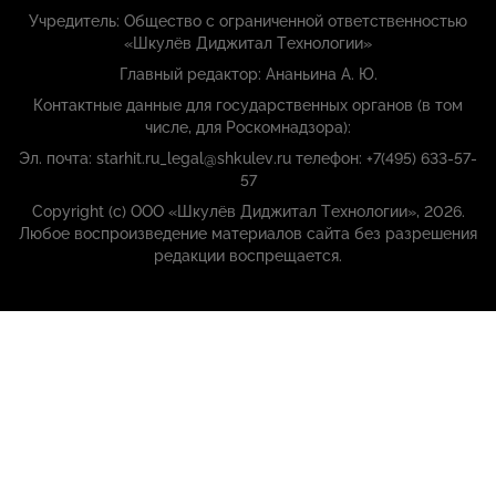
Учредитель: Общество с ограниченной ответственностью
«Шкулёв Диджитал Технологии»
Главный редактор: Ананьина А. Ю.
Контактные данные для государственных органов (в том
числе, для Роскомнадзора):
Эл. почта: starhit.ru_legal@shkulev.ru телефон: +7(495) 633-57-
57
Copyright (с) ООО «Шкулёв Диджитал Технологии», 2026.
Любое воспроизведение материалов сайта без разрешения
редакции воспрещается.