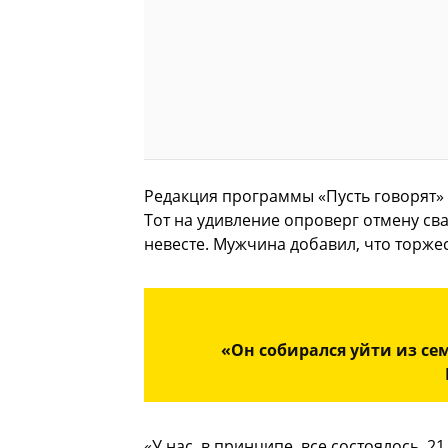
Редакция программы «Пусть говорят» 
Тот на удивление опроверг отмену сва
невесте. Мужчина добавил, что торжес
«Он собирался уйти из се
«У нас, в принципе, все состоялось. 2