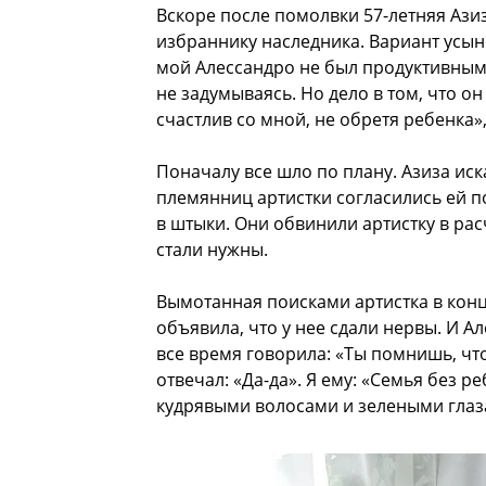
Вскоре после помолвки 57-летняя Ази
избраннику наследника. Вариант усын
мой Алессандро не был продуктивным в
не задумываясь. Но дело в том, что 
счастлив со мной, не обретя ребенка»
Поначалу все шло по плану. Азиза ис
племянниц артистки согласились ей п
в штыки. Они обвинили артистку в рас
стали нужны.
Вымотанная поисками артистка в конц
объявила, что у нее сдали нервы. И А
все время говорила: «Ты помнишь, что
отвечал: «Да-да». Я ему: «Семья без 
кудрявыми волосами и зелеными глаз