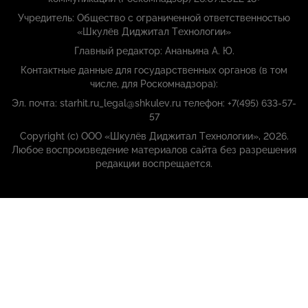
Учредитель: Общество с ограниченной ответственностью
«Шкулёв Диджитал Технологии»
Главный редактор: Ананьина А. Ю.
Контактные данные для государственных органов (в том
числе, для Роскомнадзора):
Эл. почта: starhit.ru_legal@shkulev.ru телефон: +7(495) 633-57-
57
Copyright (с) ООО «Шкулёв Диджитал Технологии», 2026.
Любое воспроизведение материалов сайта без разрешения
редакции воспрещается.