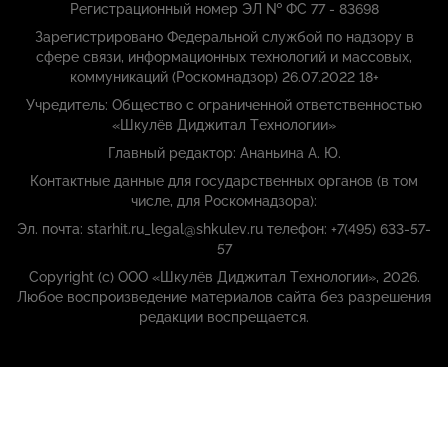
Регистрационный номер ЭЛ № ФС 77 - 83698
Зарегистрировано Федеральной службой по надзору в
сфере связи, информационных технологий и массовых,
коммуникаций (Роскомнадзор) 26.07.2022 18+
Учредитель: Общество с ограниченной ответственностью
«Шкулёв Диджитал Технологии»
Главный редактор: Ананьина А. Ю.
Контактные данные для государственных органов (в том
числе, для Роскомнадзора):
Эл. почта: starhit.ru_legal@shkulev.ru телефон: +7(495) 633-57-
57
Copyright (с) ООО «Шкулёв Диджитал Технологии», 2026.
Любое воспроизведение материалов сайта без разрешения
редакции воспрещается.