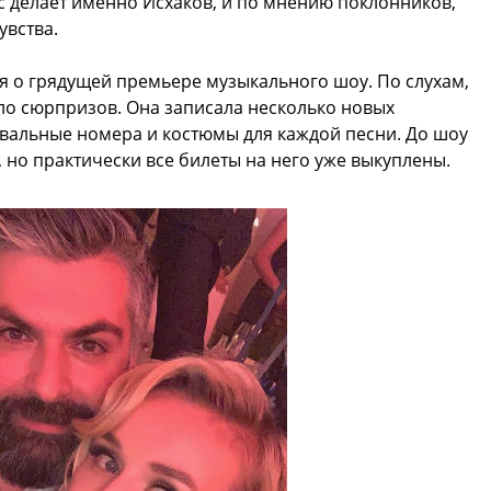
 делает именно Исхаков, и по мнению поклонников,
увства.
я о грядущей премьере музыкального шоу. По слухам,
ло сюрпризов. Она записала несколько новых
евальные номера и костюмы для каждой песни. До шоу
 но практически все билеты на него уже выкуплены.