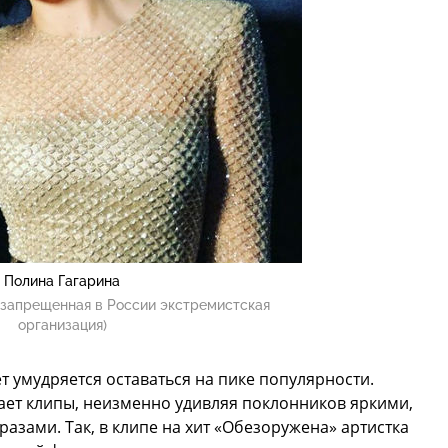
Полина Гагарина
(запрещенная в России экстремистская
организация)
т умудряется оставаться на пике популярности.
ает клипы, неизменно удивляя поклонников яркими,
зами. Так, в клипе на хит «Обезоружена» артистка