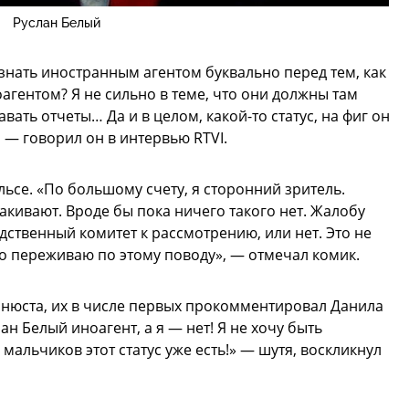
Руслан Белый
изнать иностранным агентом буквально перед тем, как
оагентом? Я не сильно в теме, что они должны там
авать отчеты… Да и в целом, какой-то статус, на фиг он
, — говорил он в интервью RTVI.
ульсе. «По большому счету, я сторонний зритель.
акивают. Вроде бы пока ничего такого нет. Жалобу
едственный комитет к рассмотрению, или нет. Это не
но переживаю по этому поводу», — отмечал комик.
инюста, их в числе первых прокомментировал Данила
н Белый иноагент, а я — нет! Я не хочу быть
 мальчиков этот статус уже есть!» — шутя, воскликнул