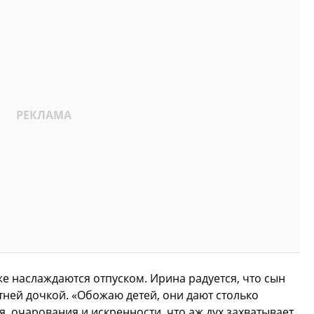
же наслаждаются отпуском. Ирина радуется, что сын
тней дочкой. «Обожаю детей, они дают столько
, очарования и искренности, что аж дух захватывает.