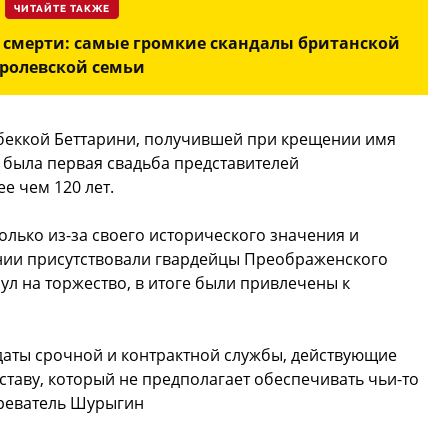
ЧИТАЙТЕ ТАКЖЕ
 смерти: самые громкие скандалы британской
ролевской семьи
беккой Беттарини, получившей при крещении имя
о была первая свадьба представителей
е чем 120 лет.
лько из-за своего исторического значения и
нии присутствовали гвардейцы Преображенского
аул на торжество, в итоге были привлечены к
лдаты срочной и контрактной службы, действующие
ставу, который не предполагает обеспечивать чьи-то
зреватель Шурыгин