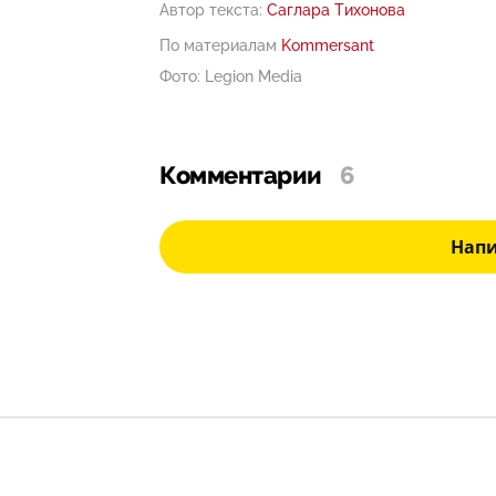
Автор текста:
Саглара Тихонова
По материалам
Kommersant
Фото: Legion Media
Комментарии
6
Нап