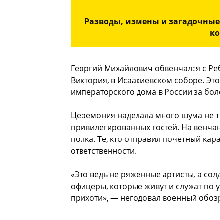
Разводы, измены и загадочные
ко
Георгий Михайлович обвенчался с Ре
Виктория, в Исаакиевском соборе. Эт
императорского дома в России за боле
Церемония наделала много шума не то
привилегированных гостей. На венча
полка. Те, кто отправил почетный кар
ответственности.
«Это ведь не ряженные артисты, а со
офицеры, которые живут и служат по у
прихоти», — негодовал военный обо