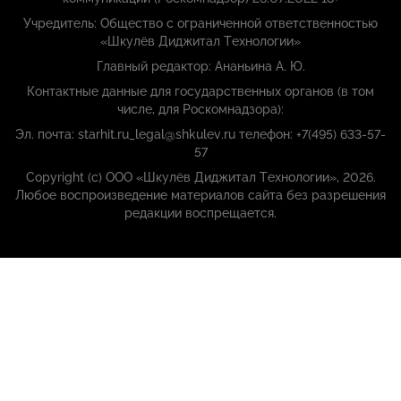
Учредитель: Общество с ограниченной ответственностью
«Шкулёв Диджитал Технологии»
Главный редактор: Ананьина А. Ю.
Контактные данные для государственных органов (в том
числе, для Роскомнадзора):
Эл. почта: starhit.ru_legal@shkulev.ru телефон: +7(495) 633-57-
57
Copyright (с) ООО «Шкулёв Диджитал Технологии», 2026.
Любое воспроизведение материалов сайта без разрешения
редакции воспрещается.