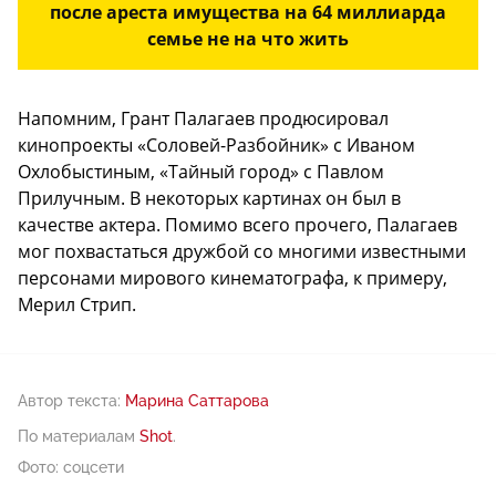
после ареста имущества на 64 миллиарда
семье не на что жить
Напомним, Грант Палагаев продюсировал
кинопроекты «Соловей-Разбойник» с Иваном
Охлобыстиным, «Тайный город» с Павлом
Прилучным. В некоторых картинах он был в
качестве актера. Помимо всего прочего, Палагаев
мог похвастаться дружбой со многими известными
персонами мирового кинематографа, к примеру,
Мерил Стрип.
Автор текста:
Марина Саттарова
По материалам
Shot
.
Фото: соцсети