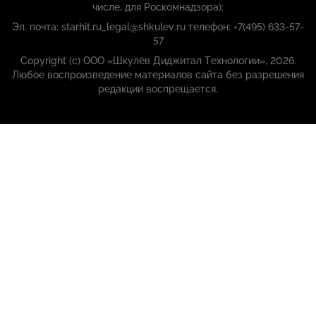
числе, для Роскомнадзора):
Эл. почта: starhit.ru_legal@shkulev.ru телефон: +7(495) 633-57-
57
Copyright (с) ООО «Шкулёв Диджитал Технологии», 2026.
Любое воспроизведение материалов сайта без разрешения
редакции воспрещается.