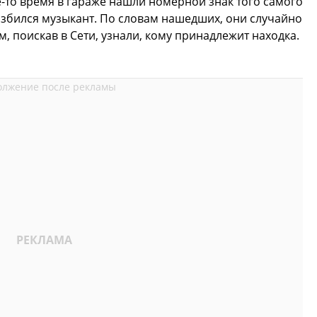
е-то время в гараже нашли номерной знак того самого
азбился музыкант. По словам нашедших, они случайно
м, поискав в Сети, узнали, кому принадлежит находка.