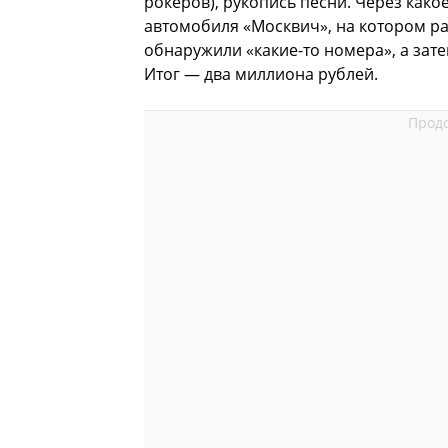
рокеров), рукопись песни. Через како
автомобиля «Москвич», на котором р
обнаружили «какие-то номера», а зате
Итог — два миллиона рублей.