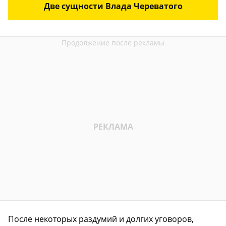
Две сущности Влада Череватого
После некоторых раздумий и долгих уговоров,