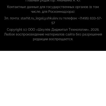
Главный редактор: Ананьина А. Ю.
Контактные данные для государственных органов (в том
числе, для Роскомнадзора):
Эл. почта: starhit.ru_legal@shkulev.ru телефон: +7(495) 633-57-
57
Copyright (с) ООО «Шкулёв Диджитал Технологии», 2026.
Любое воспроизведение материалов сайта без разрешения
редакции воспрещается.