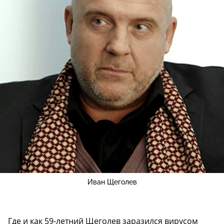
Иван Щеголев
Где и как 59-летний Щеголев заразился вирусом