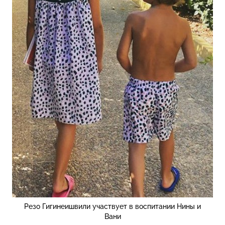
Резо Гигинеишвили участвует в воспитании Нины и
Вани