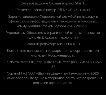
Сетевое издание Онлайн журнал StarHit
Регистрационный номер ЭЛ № ФС 77 - 83698
Зарегистрировано Федеральной службой по надзору в
сфере связи, информационных технологий и массовых,
коммуникаций (Роскомнадзор) 26.07.2022 18+
Учредитель: Общество с ограниченной ответственностью
«Шкулёв Диджитал Технологии»
Главный редактор: Ананьина А. Ю.
Контактные данные для государственных органов (в том
числе, для Роскомнадзора):
Эл. почта: starhit.ru_legal@shkulev.ru телефон: +7(495) 633-57-
57
Copyright (с) ООО «Шкулёв Диджитал Технологии», 2026.
Любое воспроизведение материалов сайта без разрешения
редакции воспрещается.