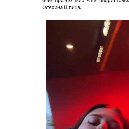
знает про этот мир! А не говорит толь
Катерина Шпица.