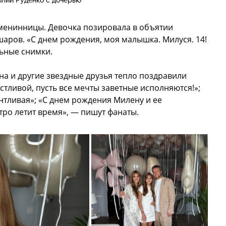
олий Руденко с дочерью
именинницы. Девочка позировала в объятии
аров. «С днем рождения, моя малышка. Милуся. 14!
ьные снимки.
на и другие звездные друзья тепло поздравили
астливой, пусть все мечты заветные исполняются!»;
нтливая»; «С днем рождения Милену и ее
тро летит время», — пишут фанаты.