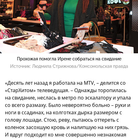
Прохожая помогла Ирене собраться на свидание
Источник:
Людмила Стрижнова/Комсомольская правда
«Десять лет назад я работала на MTV, – делится со
«СтарХитом» телеведущая. – Однажды торопилась
на свидание, неслась в метро по эскалатору и упала
со всего размаху. Было невероятно больно – руки и
ноги в ссадинах, на колготках дырка размером с
голову лошади. Стою, реву, пытаюсь оттереть с
коленок засохшую кровь и налипшую на них грязь.
И вдруг подходит ко мне совершенно незнакомая