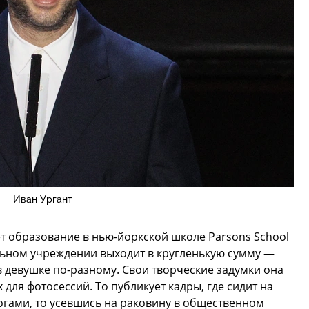
Иван Ургант
ет образование в нью-йоркской школе Parsons School
ельном учреждении выходит в кругленькую сумму —
я в девушке по-разному. Свои творческие задумки она
 для фотосессий. То публикует кадры, где сидит на
огами, то усевшись на раковину в общественном