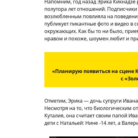
Напомним, год назад Эрика Кикнадзе
полутора лет отношений. Подписчики 
возлюбленным повлияла на поведение
публикует пикантные фото и видео в 
окружающих. Как бы то ни было, прие
нравом и похоже, шоумен любит и прин
«Планирую появиться на сцене 
с «Зо
Отметим, Эрика — дочь супруги Ивана 
Несмотря на то, что биологическим 
Куталия, она считает своим папой Ива
дети с Натальей: Нине -14 лет, а Валер