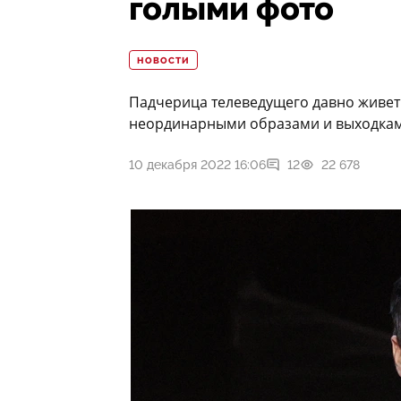
голыми фото
НОВОСТИ
Падчерица телеведущего давно живет
неординарными образами и выходкам
10 декабря 2022 16:06
12
22 678