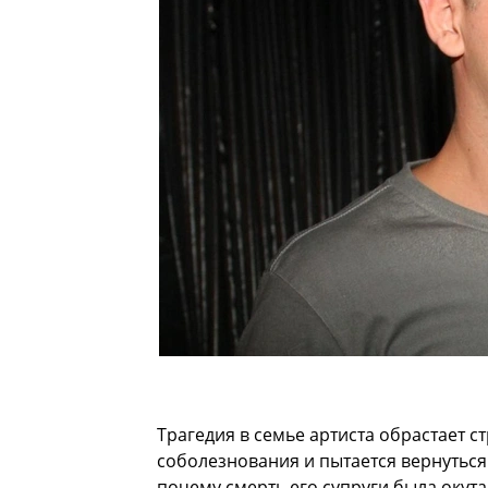
Трагедия в семье артиста обрастает 
соболезнования и пытается вернуться
почему смерть его супруги была окута