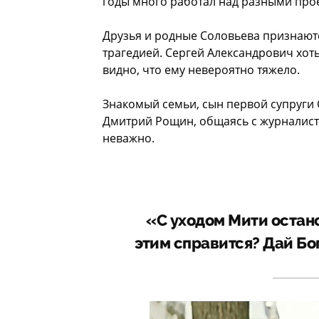
годы много работал над разными про
Друзья и родные Соловьева признаются
трагедией. Сергей Александрович хоть
видно, что ему невероятно тяжело.
Знакомый семьи, сын первой супруги 
Дмитрий Рощин, общаясь с журналиста
неважно.
«С уходом Мити остано
этим справится? Дай Бо