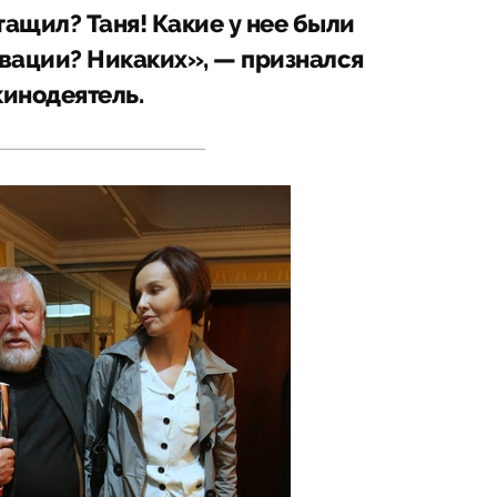
тащил? Таня! Какие у нее были
вации? Никаких», — признался
кинодеятель.