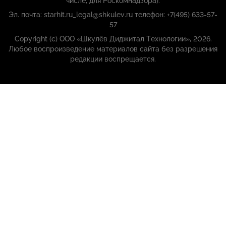
числе, для Роскомнадзора):
Эл. почта: starhit.ru_legal@shkulev.ru телефон: +7(495) 633-57-
57
Copyright (с) ООО «Шкулёв Диджитал Технологии», 2026.
Любое воспроизведение материалов сайта без разрешения
редакции воспрещается.