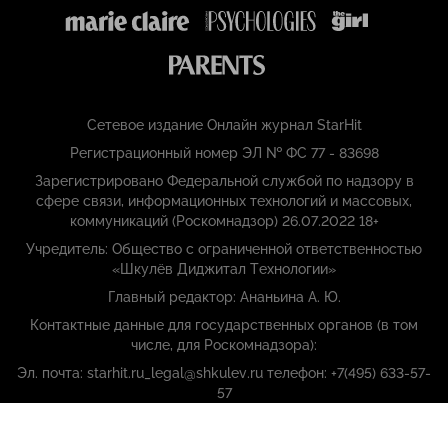
Сетевое издание Онлайн журнал StarHit
Регистрационный номер ЭЛ № ФС 77 - 83698
Зарегистрировано Федеральной службой по надзору в
сфере связи, информационных технологий и массовых,
коммуникаций (Роскомнадзор) 26.07.2022 18+
Учредитель: Общество с ограниченной ответственностью
«Шкулёв Диджитал Технологии»
Главный редактор: Ананьина А. Ю.
Контактные данные для государственных органов (в том
числе, для Роскомнадзора):
Эл. почта: starhit.ru_legal@shkulev.ru телефон: +7(495) 633-57-
57
Copyright (с) ООО «Шкулёв Диджитал Технологии», 2026.
Любое воспроизведение материалов сайта без разрешения