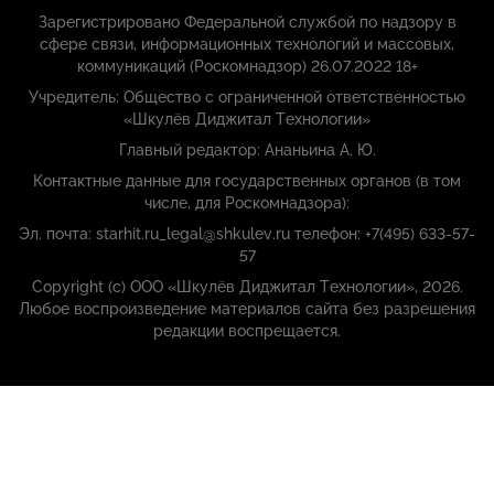
Зарегистрировано Федеральной службой по надзору в
сфере связи, информационных технологий и массовых,
коммуникаций (Роскомнадзор) 26.07.2022 18+
Учредитель: Общество с ограниченной ответственностью
«Шкулёв Диджитал Технологии»
Главный редактор: Ананьина А. Ю.
Контактные данные для государственных органов (в том
числе, для Роскомнадзора):
Эл. почта: starhit.ru_legal@shkulev.ru телефон: +7(495) 633-57-
57
Copyright (с) ООО «Шкулёв Диджитал Технологии», 2026.
Любое воспроизведение материалов сайта без разрешения
редакции воспрещается.