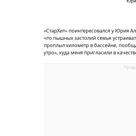
Юрий
«СтарХит» поинтересовался у Юрия Але
что пышных застолий семья устраивать
проплыл километр в бассейне, пообщ
утро», куда меня пригласили в качест