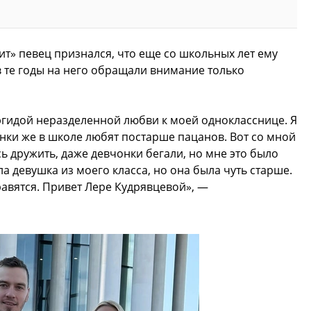
ит» певец признался, что еще со школьных лет ему
в те годы на него обращали внимание только
эгидой неразделенной любви к моей однокласснице. Я
нки же в школе любят постарше пацанов. Вот со мной
ь дружить, даже девчонки бегали, но мне это было
а девушка из моего класса, но она была чуть старше.
нравятся. Привет Лере Кудрявцевой», —