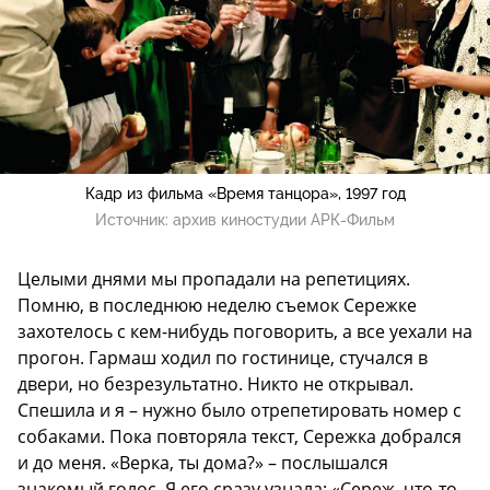
Кадр из фильма «Время танцора», 1997 год
Источник:
архив киностудии АРК-Фильм
Целыми днями мы пропадали на репетициях.
Помню, в последнюю неделю съемок Сережке
захотелось с кем-нибудь поговорить, а все уехали на
прогон. Гармаш ходил по гостинице, стучался в
двери, но безрезультатно. Никто не открывал.
Спешила и я – нужно было отрепетировать номер с
собаками. Пока повторяла текст, Сережка добрался
и до меня. «Верка, ты дома?» – послышался
знакомый голос. Я его сразу узнала: «Сереж, что-то