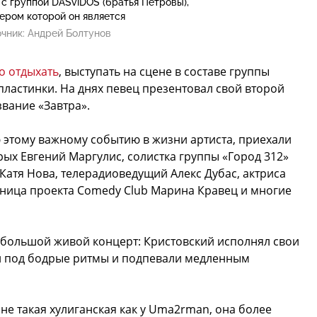
с группой DASviDOS (братья Петровы),
ером которой он является
чник:
Андрей Болтунов
о отдыхать
, выступать на сцене в составе группы
ластинки. На днях певец презентовал свой второй
вание «Завтра».
 этому важному событию в жизни артиста, приехали
орых Евгений Маргулис, солистка группы «Город 312»
а Катя Нова, телерадиоведущий Алекс Дубас, актриса
стница проекта Comedy Club Марина Кравец и многие
 большой живой концерт: Кристовский исполнял свои
ли под бодрые ритмы и подпевали медленным
 не такая хулиганская как у Uma2rman, она более