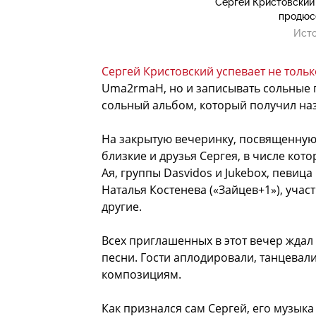
Сергей Кристовский 
продюс
Исто
Сергей Кристовский успевает не тольк
Uma2rmaH, но и записывать сольные п
сольный альбом, который получил наз
На закрытую вечеринку, посвященную
близкие и друзья Сергея, в числе кот
Ая, группы Dasvidos и Jukebox, певиц
Наталья Костенева («Зайцев+1»), уча
другие.
Всех приглашенных в этот вечер ждал
песни. Гости аплодировали, танцева
композициям.
Как признался сам Сергей, его музыка