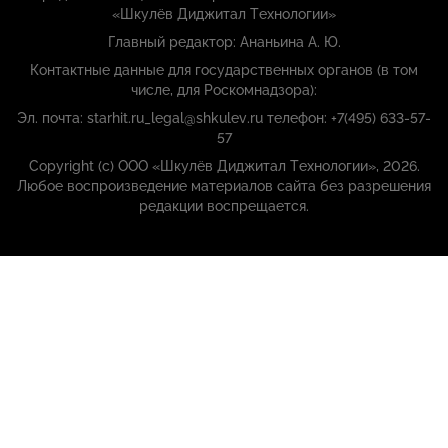
«Шкулёв Диджитал Технологии»
Главный редактор: Ананьина А. Ю.
Контактные данные для государственных органов (в том
числе, для Роскомнадзора):
Эл. почта: starhit.ru_legal@shkulev.ru телефон: +7(495) 633-57-
57
Copyright (с) ООО «Шкулёв Диджитал Технологии», 2026.
Любое воспроизведение материалов сайта без разрешения
редакции воспрещается.