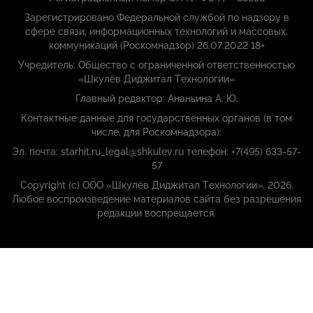
Зарегистрировано Федеральной службой по надзору в
сфере связи, информационных технологий и массовых,
коммуникаций (Роскомнадзор) 26.07.2022 18+
Учредитель: Общество с ограниченной ответственностью
«Шкулёв Диджитал Технологии»
Главный редактор: Ананьина А. Ю.
Контактные данные для государственных органов (в том
числе, для Роскомнадзора):
Эл. почта: starhit.ru_legal@shkulev.ru телефон: +7(495) 633-57-
57
Copyright (с) ООО «Шкулёв Диджитал Технологии», 2026.
Любое воспроизведение материалов сайта без разрешения
редакции воспрещается.