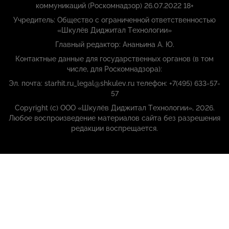
коммуникаций (Роскомнадзор) 26.07.2022 18+
Учредитель: Общество с ограниченной ответственностью
«Шкулёв Диджитал Технологии»
Главный редактор: Ананьина А. Ю.
Контактные данные для государственных органов (в том
числе, для Роскомнадзора):
Эл. почта: starhit.ru_legal@shkulev.ru телефон: +7(495) 633-57-
57
Copyright (с) ООО «Шкулёв Диджитал Технологии», 2026.
Любое воспроизведение материалов сайта без разрешения
редакции воспрещается.