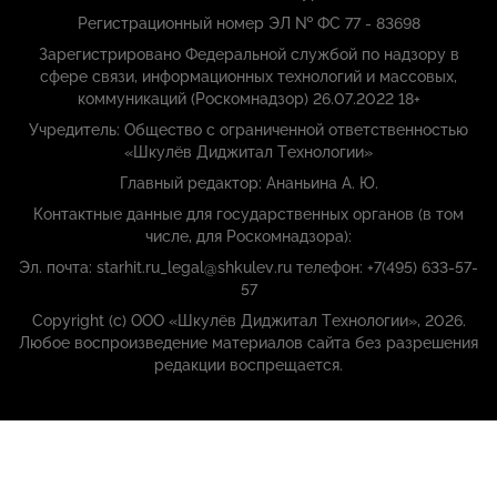
Регистрационный номер ЭЛ № ФС 77 - 83698
Зарегистрировано Федеральной службой по надзору в
сфере связи, информационных технологий и массовых,
коммуникаций (Роскомнадзор) 26.07.2022 18+
Учредитель: Общество с ограниченной ответственностью
«Шкулёв Диджитал Технологии»
Главный редактор: Ананьина А. Ю.
Контактные данные для государственных органов (в том
числе, для Роскомнадзора):
Эл. почта: starhit.ru_legal@shkulev.ru телефон: +7(495) 633-57-
57
Copyright (с) ООО «Шкулёв Диджитал Технологии», 2026.
Любое воспроизведение материалов сайта без разрешения
редакции воспрещается.