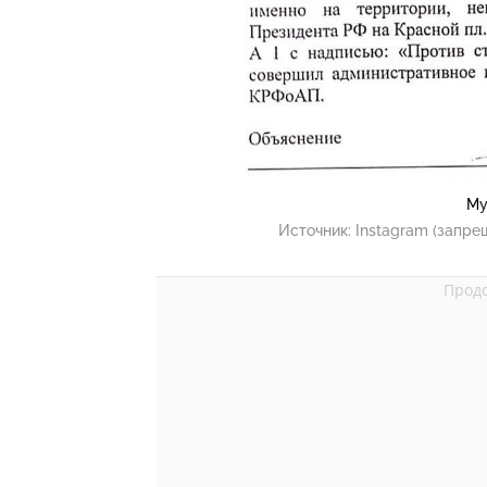
Му
Источник:
Instagram (запре