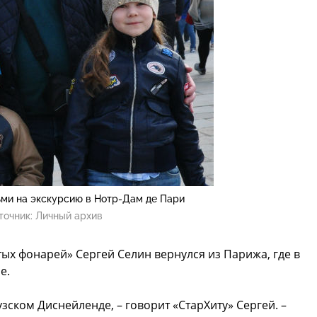
ьми на экскурсию в Нотр-Дам де Пари
точник:
Личный архив
тых фонарей» Сергей Селин вернулся из Парижа, где в
е.
ском Диснейленде, – говорит «СтарХиту» Сергей. –