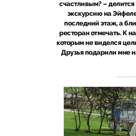
счастливым? – делится 
экскурсию на Эйфел
последний этаж, а бли
ресторан отмечать. К н
которым не виделся целы
Друзья подарили мне н