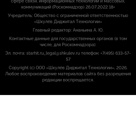
сфере связи, информационных технологий и массовых,
коммуникаций (Роскомнадзор) 26.07.2022 18+
Учредитель: Общество с ограниченной ответственностью
«Шкулёв Диджитал Технологии»
Главный редактор: Ананьина А. Ю.
Контактные данные для государственных органов (в том
числе, для Роскомнадзора):
Эл. почта: starhit.ru_legal@shkulev.ru телефон: +7(495) 633-57-
57
Copyright (с) ООО «Шкулёв Диджитал Технологии», 2026.
Любое воспроизведение материалов сайта без разрешения
редакции воспрещается.