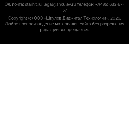
Эл. почта: starhit.ru_legal@shkulev.ru телефон: +7(495) 633-57-
57
Copyright (с) ООО «Шкулёв Диджитал Технологии», 2026.
Любое воспроизведение материалов сайта без разрешения
редакции воспрещается.