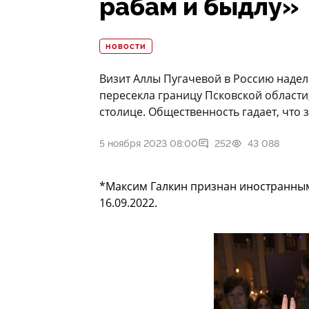
рабам и быдлу»
НОВОСТИ
Визит Аллы Пугачевой в Россию надела
пересекла границу Псковской области,
столице. Общественность гадает, что 
5 ноября 2023 08:00
252
43 088
*Максим Галкин признан иностранны
16.09.2022.