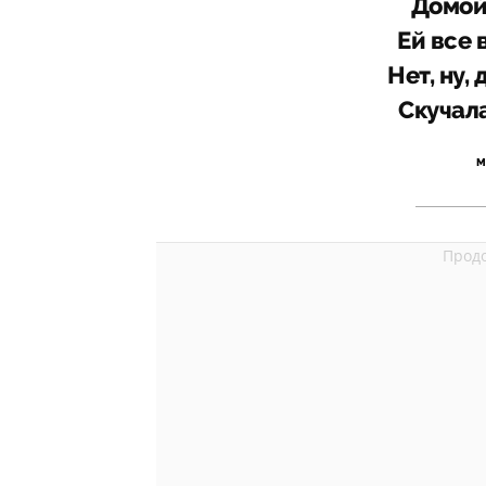
Домой
Ей все 
Нет, ну, 
Скучала
М