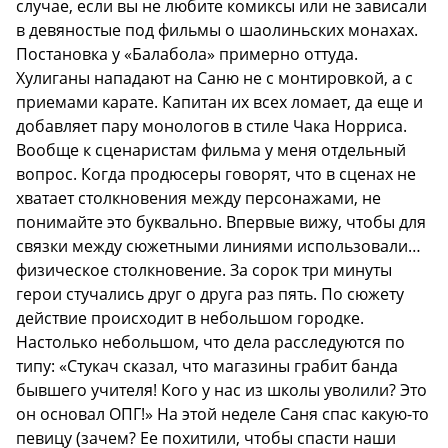
случае, если вы не любите комиксы или не зависали
в девяностые под фильмы о шаолиньских монахах.
Постановка у «Балабола» примерно оттуда.
Хулиганы нападают на Саню не с монтировкой, а с
приемами карате. Капитан их всех ломает, да еще и
добавляет пару монологов в стиле Чака Норриса.
Вообще к сценаристам фильма у меня отдельный
вопрос. Когда продюсеры говорят, что в сценах не
хватает столкновения между персонажами, не
понимайте это буквально. Впервые вижу, чтобы для
связки между сюжетными линиями использовали…
физическое столкновение. За сорок три минуты
герои стучались друг о друга раз пять. По сюжету
действие происходит в небольшом городке.
Настолько небольшом, что дела расследуются по
типу: «Стукач сказал, что магазины грабит банда
бывшего учителя! Кого у нас из школы уволили? Это
он основал ОПГ!» На этой неделе Саня спас какую-то
певицу (зачем? Ее похитили, чтобы спасти наши